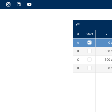
#
Start
x
A
0 
B
500 
C
500 
D
0 