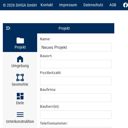
Kontakt
Impressum
Datenschutz
AGB
© 2026 SIHGA GmbH
Projekt
Name:
Projekt
Bauort:
Umgebung
Postleitzahl:
Geometrie
Baufirma:
Diele
Bauherr(in):
Unterkonstruktion
Telefonnummer: