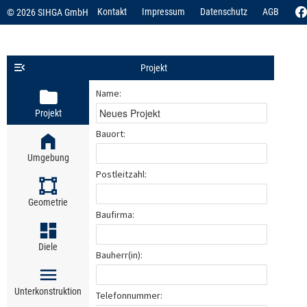
Kontakt
Impressum
Datenschutz
AGB
© 2026 SIHGA GmbH
Projekt
Name:
Projekt
Bauort:
Umgebung
Postleitzahl:
Geometrie
Baufirma:
Diele
Bauherr(in):
Unterkonstruktion
Telefonnummer: