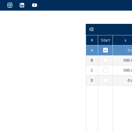
#
Start
x
A
0 
B
500 
C
500 
D
0 