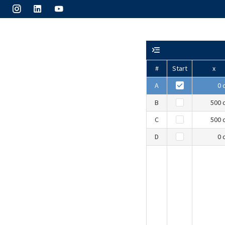
#
Start
x
A
0 
B
500 
C
500 
D
0 