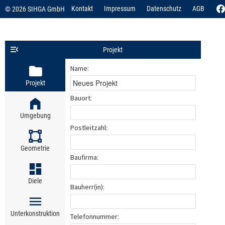
Kontakt
Impressum
Datenschutz
AGB
© 2026 SIHGA GmbH
Projekt
Name:
Projekt
Bauort:
Umgebung
Postleitzahl:
Geometrie
Baufirma:
Diele
Bauherr(in):
Unterkonstruktion
Telefonnummer: